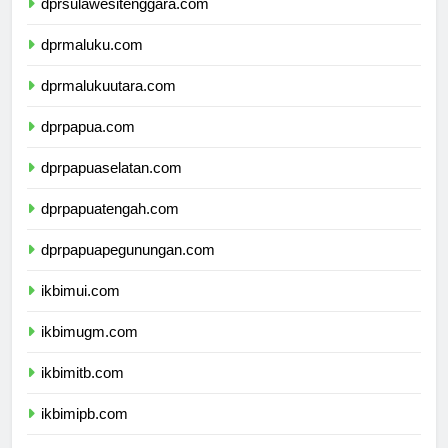
dprsulawesitenggara.com
dprmaluku.com
dprmalukuutara.com
dprpapua.com
dprpapuaselatan.com
dprpapuatengah.com
dprpapuapegunungan.com
ikbimui.com
ikbimugm.com
ikbimitb.com
ikbimipb.com