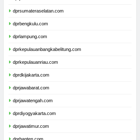
dprjambi.com
dprsumateraselatan.com
dprbengkulu.com
dprlampung.com
dprkepulauanbangkabelitung.com
dprkepulauanriau.com
dprdkijakarta.com
dprjawabarat.com
dprjawatengah.com
dprdiyogyakarta.com
dprjawatimur.com