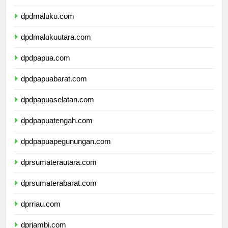
dpdsulawesitenggara.com
dpdmaluku.com
dpdmalukuutara.com
dpdpapua.com
dpdpapuabarat.com
dpdpapuaselatan.com
dpdpapuatengah.com
dpdpapuapegunungan.com
dprsumaterautara.com
dprsumaterabarat.com
dprriau.com