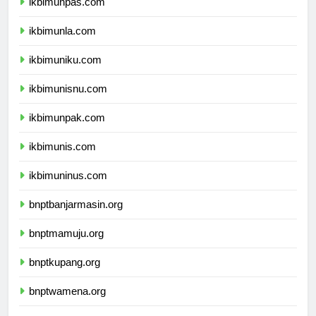
ikbimunpas.com
ikbimunla.com
ikbimuniku.com
ikbimunisnu.com
ikbimunpak.com
ikbimunis.com
ikbimuninus.com
bnptbanjarmasin.org
bnptmamuju.org
bnptkupang.org
bnptwamena.org