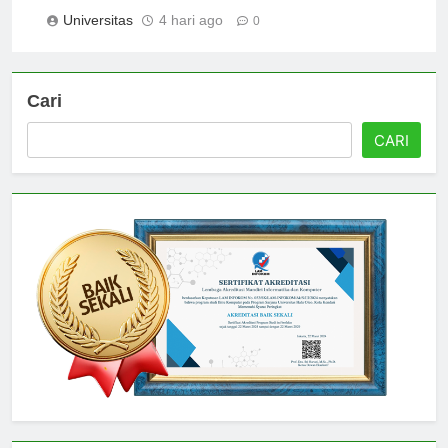
for Aspiring Students
Universitas
4 hari ago
0
Cari
CARI