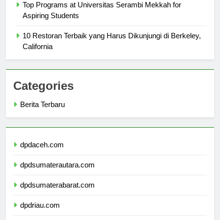
Top Programs at Universitas Serambi Mekkah for
Aspiring Students
10 Restoran Terbaik yang Harus Dikunjungi di Berkeley,
California
Categories
Berita Terbaru
dpdaceh.com
dpdsumaterautara.com
dpdsumaterabarat.com
dpdriau.com