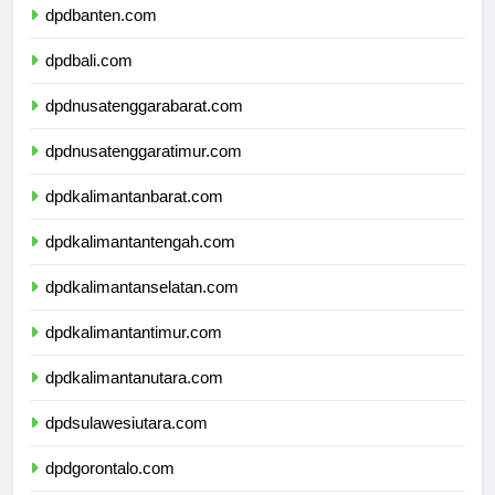
dpdbanten.com
dpdbali.com
dpdnusatenggarabarat.com
dpdnusatenggaratimur.com
dpdkalimantanbarat.com
dpdkalimantantengah.com
dpdkalimantanselatan.com
dpdkalimantantimur.com
dpdkalimantanutara.com
dpdsulawesiutara.com
dpdgorontalo.com