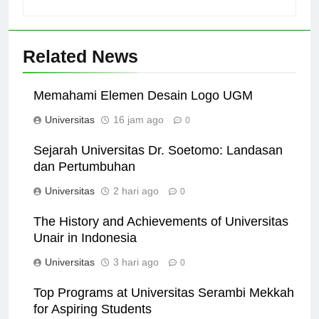
Related News
Memahami Elemen Desain Logo UGM
Universitas
16 jam ago
0
Sejarah Universitas Dr. Soetomo: Landasan
dan Pertumbuhan
Universitas
2 hari ago
0
The History and Achievements of Universitas
Unair in Indonesia
Universitas
3 hari ago
0
Top Programs at Universitas Serambi Mekkah