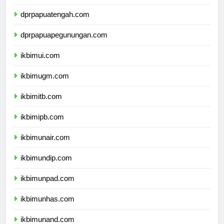
dprpapuaselatan.com
dprpapuatengah.com
dprpapuapegunungan.com
ikbimui.com
ikbimugm.com
ikbimitb.com
ikbimipb.com
ikbimunair.com
ikbimundip.com
ikbimunpad.com
ikbimunhas.com