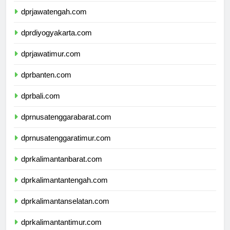
dprjawatengah.com
dprdiyogyakarta.com
dprjawatimur.com
dprbanten.com
dprbali.com
dprnusatenggarabarat.com
dprnusatenggaratimur.com
dprkalimantanbarat.com
dprkalimantantengah.com
dprkalimantanselatan.com