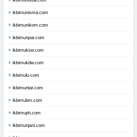
ikbimunisba.com
ikbimunisma.com
ikbimunikom.com
ikbimunpar.com
ikbimuksw.com
ikbimukdw.com
ikbimuki.com
ikbimuntar.com
ikbimubm.com
ikbimuph.com
ikbimunjani.com