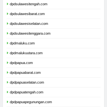
dpdsulawesitengah.com
dpdsulawesibarat.com
dpdsulawesiselatan.com
dpdsulawesitenggara.com
dpdmaluku.com
dpdmalukuutara.com
dpdpapua.com
dpdpapuabarat.com
dpdpapuaselatan.com
dpdpapuatengah.com
dpdpapuapegunungan.com