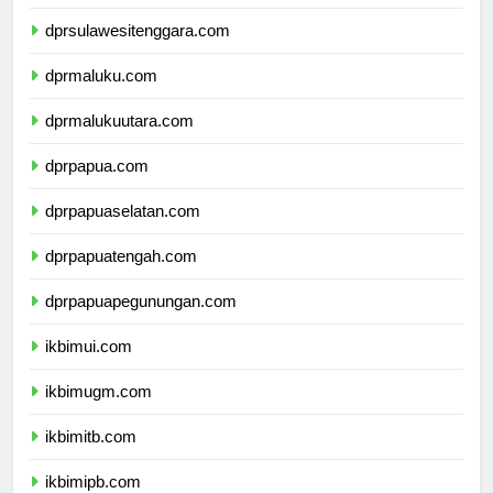
dprsulawesiselatan.com
dprsulawesitenggara.com
dprmaluku.com
dprmalukuutara.com
dprpapua.com
dprpapuaselatan.com
dprpapuatengah.com
dprpapuapegunungan.com
ikbimui.com
ikbimugm.com
ikbimitb.com