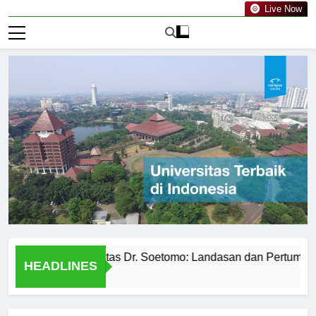
Live Now
jarah Universitas Dr. Soetomo: Landasan dan Pertumbuhan
HEADLINES
ari Ago