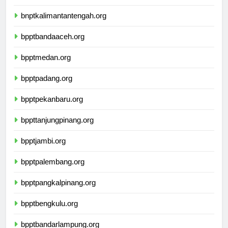
bnptwamena.org
bnptkalimantantengah.org
bpptbandaaceh.org
bpptmedan.org
bpptpadang.org
bpptpekanbaru.org
bppttanjungpinang.org
bpptjambi.org
bpptpalembang.org
bpptpangkalpinang.org
bpptbengkulu.org