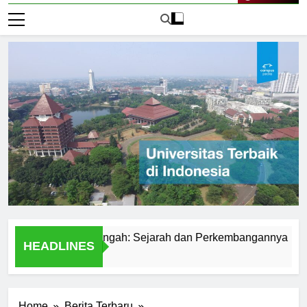
Live Now
geri di Jawa Tengah: Sejarah dan Perkembangannya
How 
HEADLINES
1 Har