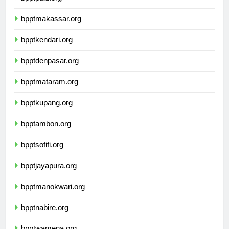
bpptpalu.org
bpptmakassar.org
bpptkendari.org
bpptdenpasar.org
bpptmataram.org
bpptkupang.org
bpptambon.org
bpptsofifi.org
bpptjayapura.org
bpptmanokwari.org
bpptnabire.org