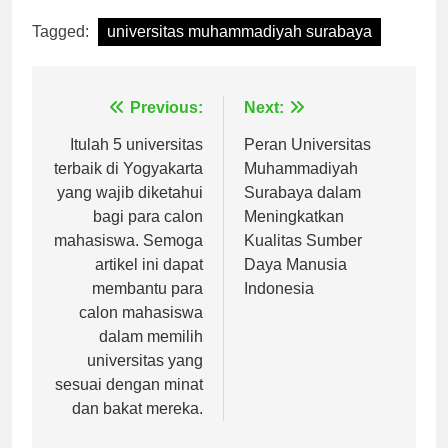
Tagged:
universitas muhammadiyah surabaya
Navigasi
Previous:
Next:
pos
Itulah 5 universitas
Peran Universitas
terbaik di Yogyakarta
Muhammadiyah
yang wajib diketahui
Surabaya dalam
bagi para calon
Meningkatkan
mahasiswa. Semoga
Kualitas Sumber
artikel ini dapat
Daya Manusia
membantu para
Indonesia
calon mahasiswa
dalam memilih
universitas yang
sesuai dengan minat
dan bakat mereka.