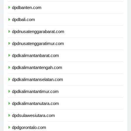
dpdjawatimur.com
dpdbanten.com
dpdbali.com
dpdnusatenggarabarat.com
dpdnusatenggaratimur.com
dpdkalimantanbarat.com
dpdkalimantantengah.com
dpdkalimantanselatan.com
dpdkalimantantimur.com
dpdkalimantanutara.com
dpdsulawesiutara.com