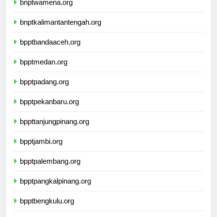
bnptwamena.org
bnptkalimantantengah.org
bpptbandaaceh.org
bpptmedan.org
bpptpadang.org
bpptpekanbaru.org
bppttanjungpinang.org
bpptjambi.org
bpptpalembang.org
bpptpangkalpinang.org
bpptbengkulu.org