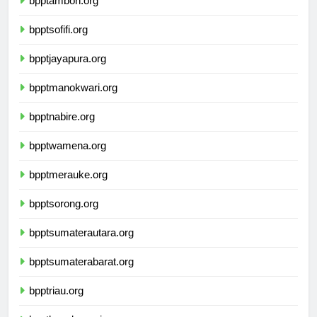
bpptambon.org
bpptsofifi.org
bpptjayapura.org
bpptmanokwari.org
bpptnabire.org
bpptwamena.org
bpptmerauke.org
bpptsorong.org
bpptsumaterautara.org
bpptsumaterabarat.org
bpptriau.org