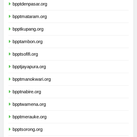
bpptdenpasar.org
bpptmataram.org
bpptkupang.org
bpptambon.org
bpptsofifi.org
bpptjayapura.org
bpptmanokwari.org
bpptnabire.org
bpptwamena.org
bpptmerauke.org
bpptsorong.org