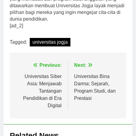
yang memadai, dan program studi unggulan yang
ditawarkan membuat Universitas Jogja layak menjadi
pilihan bagi mereka yang ingin mengejar cita-cita di
dunia pendidikan.
[ad_2]
Tagged:
universitas jogja
Navigasi
Previous:
Next:
pos
Universitas Siber
Universitas Bina
Asia: Menjawab
Darma: Sejarah,
Tantangan
Program Studi, dan
Pendidikan di Era
Prestasi
Digital