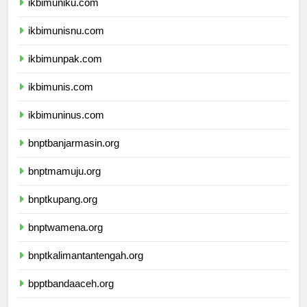
ikbimuniku.com
ikbimunisnu.com
ikbimunpak.com
ikbimunis.com
ikbimuninus.com
bnptbanjarmasin.org
bnptmamuju.org
bnptkupang.org
bnptwamena.org
bnptkalimantantengah.org
bpptbandaaceh.org