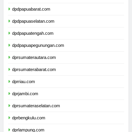
dpdpapua.com
dpdpapuabarat.com
dpdpapuaselatan.com
dpdpapuatengah.com
dpdpapuapegunungan.com
dprsumaterautara.com
dprsumaterabarat.com
dprriau.com
dprjambi.com
dprsumateraselatan.com
dprbengkulu.com