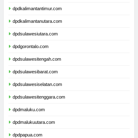
dpdkalimantanselatan.com
dpdkalimantantimur.com
dpdkalimantanutara.com
dpdsulawesiutara.com
dpdgorontalo.com
dpdsulawesitengah.com
dpdsulawesibarat.com
dpdsulawesiselatan.com
dpdsulawesitenggara.com
dpdmaluku.com
dpdmalukuutara.com