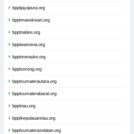
bpptsofifi.org
bpptjayapura.org
bpptmanokwari.org
bpptnabire.org
bpptwamena.org
bpptmerauke.org
bpptsorong.org
bpptsumaterautara.org
bpptsumaterabarat.org
bpptriau.org
bpptkepulauanriau.org