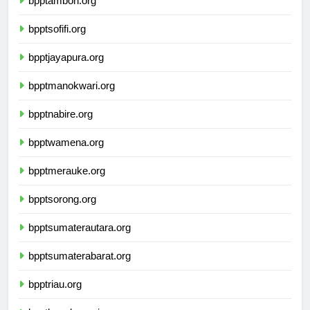
bpptambon.org
bpptsofifi.org
bpptjayapura.org
bpptmanokwari.org
bpptnabire.org
bpptwamena.org
bpptmerauke.org
bpptsorong.org
bpptsumaterautara.org
bpptsumaterabarat.org
bpptriau.org