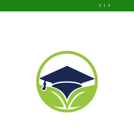
Sejarah
The
and
Utama
Desain
Dr.
and
Utama
Desain
Universitas
History
Achievements
Memilih
Logo
Soetomo:
Achievements
Memilih
Logo
Dr.
and
of
Universitas
UGM
Landasan
of
Universitas
UGM
Soetomo:
Achievements
Universitas
Kuningan
dan
Universitas
Kuningan
Landasan
of
Unair
untuk
Pertumbuhan
Unair
untuk
dan
Universitas
in
Pendidikan
in
Pendidikan
Pertumbuhan
Unair
Indonesia
Anda
Indonesia
Anda
in
Indonesia