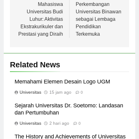
pos
Pengalaman
Sejarah dan
Mahasiswa
Perkembangan
Universitas Budi
Universitas Binawan
Luhur: Aktivitas
sebagai Lembaga
Ekstrakurikuler dan
Pendidikan
Prestasi yang Diraih
Terkemuka
Related News
Memahami Elemen Desain Logo UGM
Universitas
15 jam ago
0
Sejarah Universitas Dr. Soetomo: Landasan
dan Pertumbuhan
Universitas
2 hari ago
0