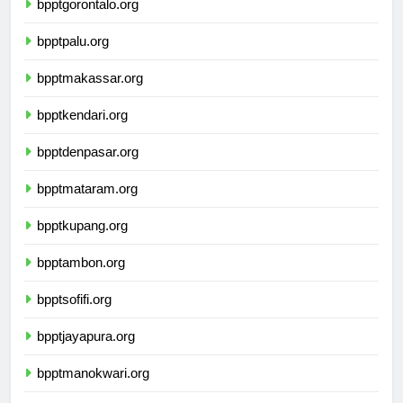
bpptgorontalo.org
bpptpalu.org
bpptmakassar.org
bpptkendari.org
bpptdenpasar.org
bpptmataram.org
bpptkupang.org
bpptambon.org
bpptsofifi.org
bpptjayapura.org
bpptmanokwari.org