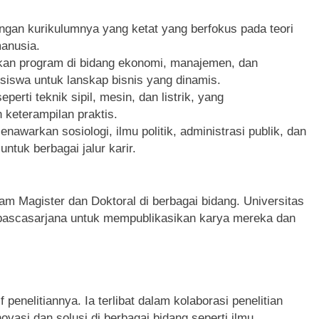
engan kurikulumnya yang ketat yang berfokus pada teori
manusia.
n program di bidang ekonomi, manajemen, dan
 siswa untuk lanskap bisnis yang dinamis.
perti teknik sipil, mesin, dan listrik, yang
 keterampilan praktis.
nawarkan sosiologi, ilmu politik, administrasi publik, dan
ntuk berbagai jalur karir.
 Magister dan Doktoral di berbagai bidang. Universitas
pascasarjana untuk mempublikasikan karya mereka dan
penelitiannya. Ia terlibat dalam kolaborasi penelitian
ovasi dan solusi di berbagai bidang seperti ilmu