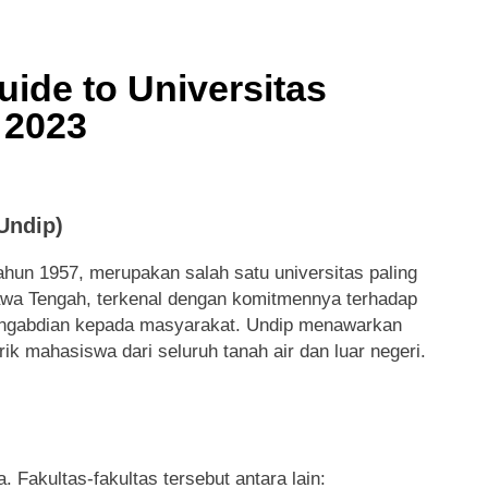
ide to Universitas
 2023
Undip)
tahun 1957, merupakan salah satu universitas paling
Jawa Tengah, terkenal dengan komitmennya terhadap
pengabdian kepada masyarakat. Undip menawarkan
ik mahasiswa dari seluruh tanah air dan luar negeri.
 Fakultas-fakultas tersebut antara lain: