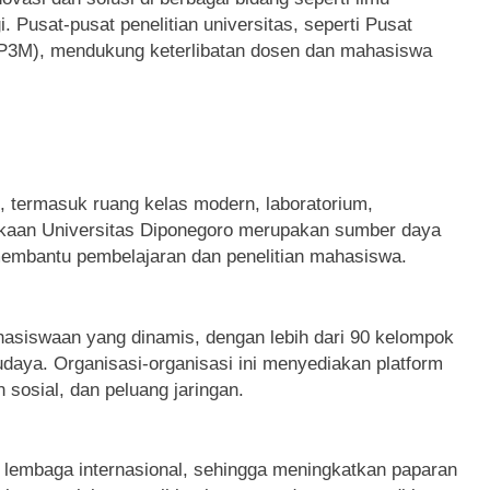
 Pusat-pusat penelitian universitas, seperti Pusat
(P3M), mendukung keterlibatan dosen dan mahasiswa
gih, termasuk ruang kelas modern, laboratorium,
akaan Universitas Diponegoro merupakan sumber daya
mbantu pembelajaran dan penelitian mahasiswa.
hasiswaan yang dinamis, dengan lebih dari 90 kelompok
budaya. Organisasi-organisasi ini menyediakan platform
sosial, dan peluang jaringan.
 lembaga internasional, sehingga meningkatkan paparan