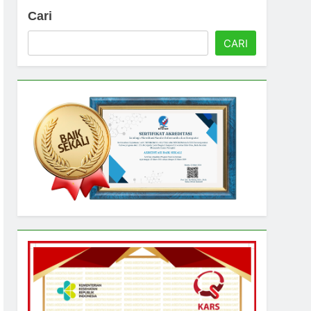
Cari
CARI