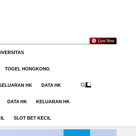
Live Now
IVERSITAS
TOGEL HONGKONG
GELUARAN HK
DATA HK
DATA HK
KELUARAN HK
IL
SLOT BET KECIL