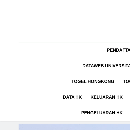
PENDAFT
DATAWEB UNIVERSITA
TOGEL HONGKONG
TO
DATA HK
KELUARAN HK
PENGELUARAN HK