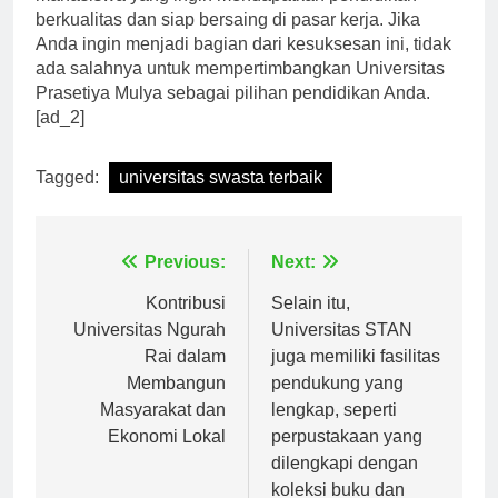
mahasiswa yang ingin mendapatkan pendidikan
berkualitas dan siap bersaing di pasar kerja. Jika
Anda ingin menjadi bagian dari kesuksesan ini, tidak
ada salahnya untuk mempertimbangkan Universitas
Prasetiya Mulya sebagai pilihan pendidikan Anda.
[ad_2]
Tagged:
universitas swasta terbaik
Navigasi
Previous:
Next:
pos
Kontribusi
Selain itu,
Universitas Ngurah
Universitas STAN
Rai dalam
juga memiliki fasilitas
Membangun
pendukung yang
Masyarakat dan
lengkap, seperti
Ekonomi Lokal
perpustakaan yang
dilengkapi dengan