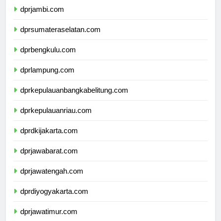
dprjambi.com
dprsumateraselatan.com
dprbengkulu.com
dprlampung.com
dprkepulauanbangkabelitung.com
dprkepulauanriau.com
dprdkijakarta.com
dprjawabarat.com
dprjawatengah.com
dprdiyogyakarta.com
dprjawatimur.com