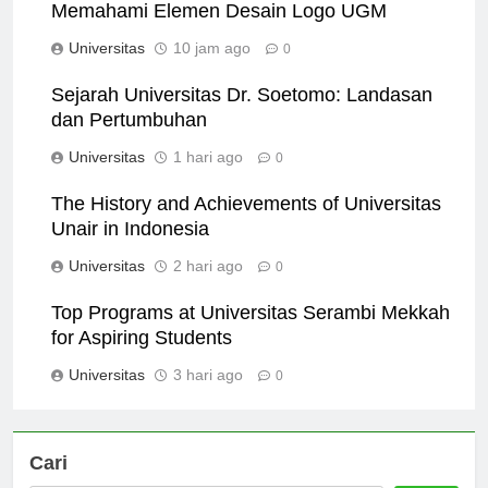
Memahami Elemen Desain Logo UGM
Universitas
10 jam ago
0
Sejarah Universitas Dr. Soetomo: Landasan
dan Pertumbuhan
Universitas
1 hari ago
0
The History and Achievements of Universitas
Unair in Indonesia
Universitas
2 hari ago
0
Top Programs at Universitas Serambi Mekkah
for Aspiring Students
Universitas
3 hari ago
0
Cari