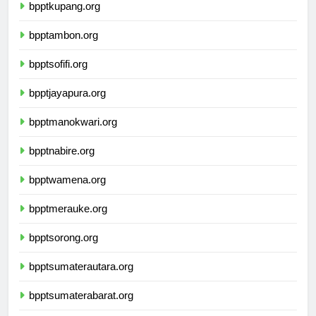
bpptkupang.org
bpptambon.org
bpptsofifi.org
bpptjayapura.org
bpptmanokwari.org
bpptnabire.org
bpptwamena.org
bpptmerauke.org
bpptsorong.org
bpptsumaterautara.org
bpptsumaterabarat.org