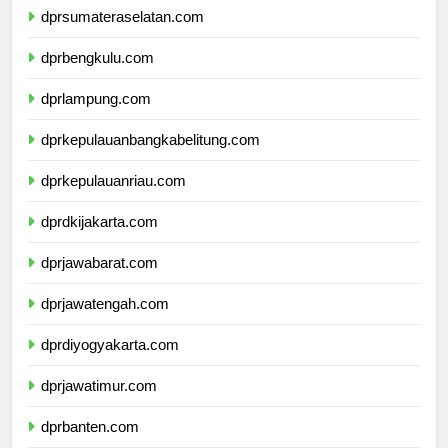
dprsumateraselatan.com
dprbengkulu.com
dprlampung.com
dprkepulauanbangkabelitung.com
dprkepulauanriau.com
dprdkijakarta.com
dprjawabarat.com
dprjawatengah.com
dprdiyogyakarta.com
dprjawatimur.com
dprbanten.com