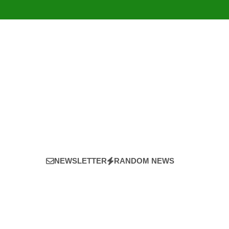
NEWSLETTER
RANDOM NEWS