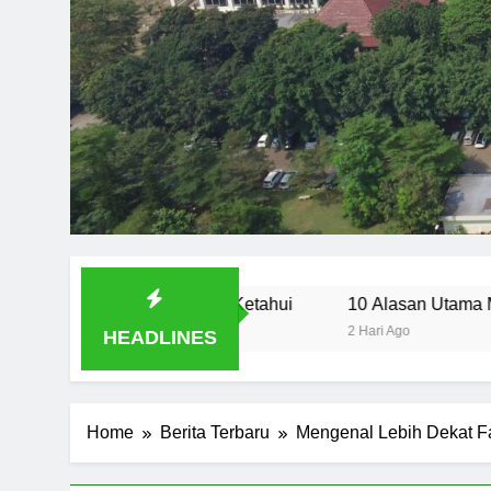
da Ketahui
10 Alasan Utama Memilih Universitas Kuning
2 Hari Ago
HEADLINES
Home
Berita Terbaru
Mengenal Lebih Dekat Fa