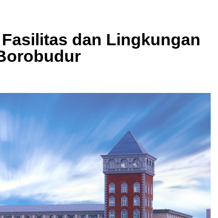
Fasilitas dan Lingkungan
s Borobudur