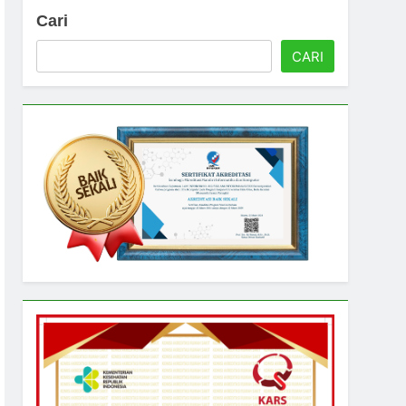
Cari
CARI