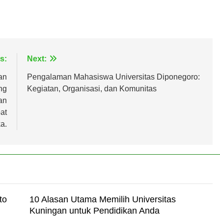
s:
Next:
an
Pengalaman Mahasiswa Universitas Diponegoro:
ng
Kegiatan, Organisasi, dan Komunitas
an
at
a.
to
10 Alasan Utama Memilih Universitas
Kuningan untuk Pendidikan Anda