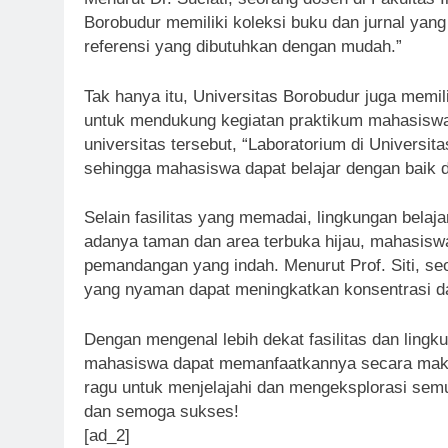
Borobudur memiliki koleksi buku dan jurnal ya
referensi yang dibutuhkan dengan mudah.”
Tak hanya itu, Universitas Borobudur juga memil
untuk mendukung kegiatan praktikum mahasiswa. 
universitas tersebut, “Laboratorium di Universi
sehingga mahasiswa dapat belajar dengan baik 
Selain fasilitas yang memadai, lingkungan belaj
adanya taman dan area terbuka hijau, mahasiswa
pemandangan yang indah. Menurut Prof. Siti, seo
yang nyaman dapat meningkatkan konsentrasi da
Dengan mengenal lebih dekat fasilitas dan lingk
mahasiswa dapat memanfaatkannya secara maksi
ragu untuk menjelajahi dan mengeksplorasi semua
dan semoga sukses!
[ad_2]