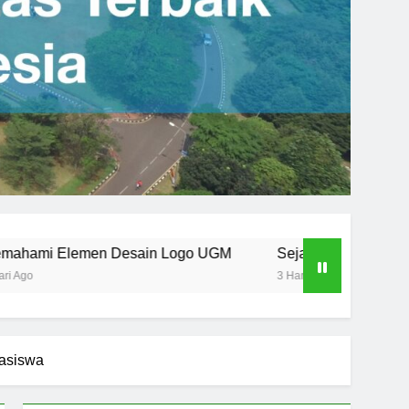
Logo UGM
Sejarah Universitas Dr. Soetomo: Landasan d
3 Hari Ago
hasiswa