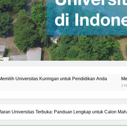
gan untuk Pendidikan Anda
Memahami Elemen Desain 
2 Hari Ago
taran Universitas Terbuka: Panduan Lengkap untuk Calon Ma