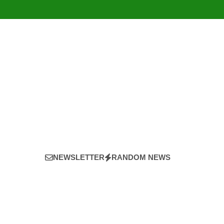
NEWSLETTER
RANDOM NEWS