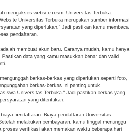
ah mengakses website resmi Universitas Terbuka.
“Website Universitas Terbuka merupakan sumber informasi
rsyaratan yang diperlukan.” Jadi pastikan kamu membaca
ses pendaftaran.
a adalah membuat akun baru. Caranya mudah, kamu hanya
ia. Pastikan data yang kamu masukkan benar dan valid
ti.
mengunggah berkas-berkas yang diperlukan seperti foto,
“Pengunggahan berkas-berkas ini penting untuk
asiswa Universitas Terbuka.” Jadi pastikan berkas yang
ersyaratan yang ditentukan.
iaya pendaftaran. Biaya pendaftaran Universitas
r. Setelah melakukan pembayaran, kamu tinggal menunggu
nya proses verifikasi akan memakan waktu beberapa hari