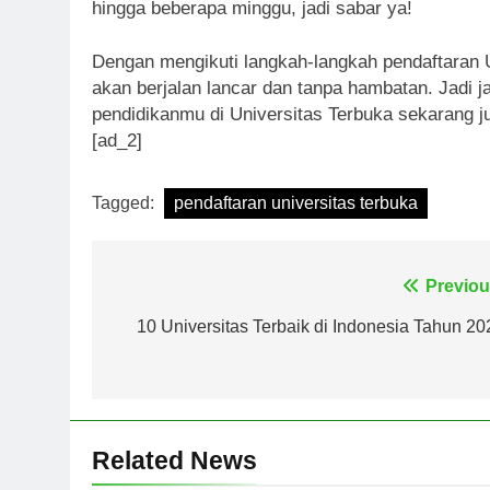
hingga beberapa minggu, jadi sabar ya!
Dengan mengikuti langkah-langkah pendaftaran U
akan berjalan lancar dan tanpa hambatan. Jadi j
pendidikanmu di Universitas Terbuka sekarang 
[ad_2]
Tagged:
pendaftaran universitas terbuka
Navigasi
Previou
pos
10 Universitas Terbaik di Indonesia Tahun 20
Related News