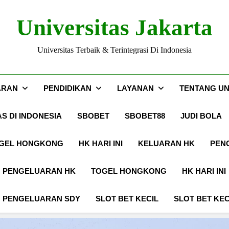
Universitas Jakarta
Universitas Terbaik & Terintegrasi Di Indonesia
ARAN
PENDIDIKAN
LAYANAN
TENTANG UN
S DI INDONESIA
SBOBET
SBOBET88
JUDI BOLA
GEL HONGKONG
HK HARI INI
KELUARAN HK
PEN
PENGELUARAN HK
TOGEL HONGKONG
HK HARI INI
PENGELUARAN SDY
SLOT BET KECIL
SLOT BET KEC