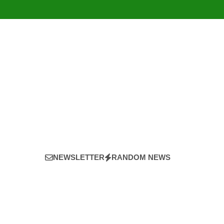
NEWSLETTER
RANDOM NEWS