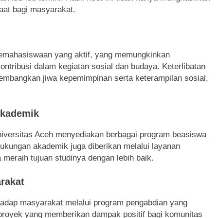
faat bagi masyarakat.
 kemahasiswaan yang aktif, yang memungkinkan
ntribusi dalam kegiatan sosial dan budaya. Keterlibatan
embangkan jiwa kepemimpinan serta keterampilan sosial,
Akademik
Universitas Aceh menyediakan berbagai program beasiswa
ukungan akademik juga diberikan melalui layanan
eraih tujuan studinya dengan lebih baik.
rakat
adap masyarakat melalui program pengabdian yang
-proyek yang memberikan dampak positif bagi komunitas