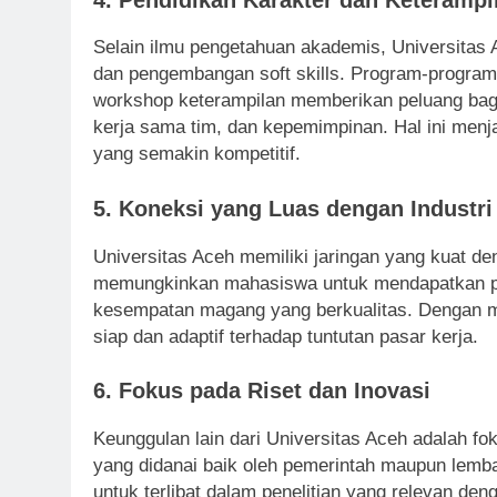
Selain ilmu pengetahuan akademis, Universitas
dan pengembangan soft skills. Program-program 
workshop keterampilan memberikan peluang ba
kerja sama tim, dan kepemimpinan. Hal ini menja
yang semakin kompetitif.
5.
Koneksi yang Luas dengan Industri
Universitas Aceh memiliki jaringan yang kuat den
memungkinkan mahasiswa untuk mendapatkan pen
kesempatan magang yang berkualitas. Dengan me
siap dan adaptif terhadap tuntutan pasar kerja.
6.
Fokus pada Riset dan Inovasi
Keunggulan lain dari Universitas Aceh adalah fo
yang didanai baik oleh pemerintah maupun le
untuk terlibat dalam penelitian yang relevan deng