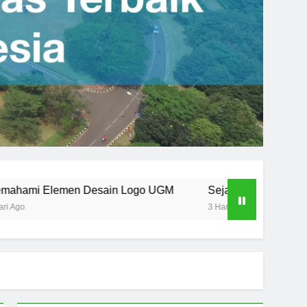
 Logo UGM
Sejarah Universitas Dr. Soetomo: Landasan
3 Hari Ago