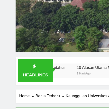
Anda Ketahui
10 Alasan Utama Memilih Universitas Kun
1 Hari Ago
HEADLINES
Home
Berita Terbaru
Keunggulan Universitas