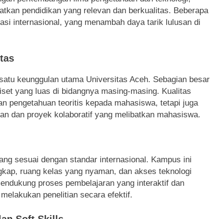
an pendidikan yang relevan dan berkualitas. Beberapa
si internasional, yang menambah daya tarik lulusan di
tas
satu keunggulan utama Universitas Aceh. Sebagian besar
iset yang luas di bidangnya masing-masing. Kualitas
an pengetahuan teoritis kepada mahasiswa, tetapi juga
an dan proyek kolaboratif yang melibatkan mahasiswa.
yang sesuai dengan standar internasional. Kampus ini
gkap, ruang kelas yang nyaman, dan akses teknologi
mendukung proses pembelajaran yang interaktif dan
elakukan penelitian secara efektif.
an Soft Skills