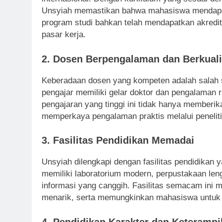
Unsyiah memastikan bahwa mahasiswa mendapatk
program studi bahkan telah mendapatkan akredita
pasar kerja.
2.
Dosen Berpengalaman dan Berkuali
Keberadaan dosen yang kompeten adalah salah 
pengajar memiliki gelar doktor dan pengalaman r
pengajaran yang tinggi ini tidak hanya memberik
memperkaya pengalaman praktis melalui peneliti
3.
Fasilitas Pendidikan Memadai
Unsyiah dilengkapi dengan fasilitas pendidikan 
memiliki laboratorium modern, perpustakaan len
informasi yang canggih. Fasilitas semacam ini 
menarik, serta memungkinkan mahasiswa untuk m
4.
Pendidikan Karakter dan Keterampil