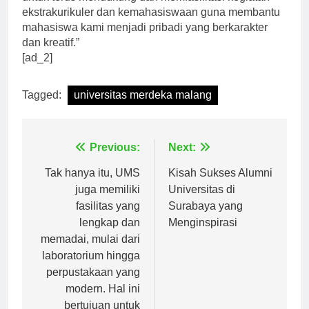
untuk terus mendukung dan memfasilitasi kegiatan
ekstrakurikuler dan kemahasiswaan guna membantu
mahasiswa kami menjadi pribadi yang berkarakter
dan kreatif.”
[ad_2]
Tagged:
universitas merdeka malang
Navigasi
Previous:
Next:
pos
Tak hanya itu, UMS
Kisah Sukses Alumni
juga memiliki
Universitas di
fasilitas yang
Surabaya yang
lengkap dan
Menginspirasi
memadai, mulai dari
laboratorium hingga
perpustakaan yang
modern. Hal ini