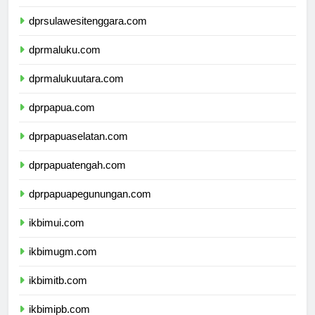
dprsulawesiselatan.com
dprsulawesitenggara.com
dprmaluku.com
dprmalukuutara.com
dprpapua.com
dprpapuaselatan.com
dprpapuatengah.com
dprpapuapegunungan.com
ikbimui.com
ikbimugm.com
ikbimitb.com