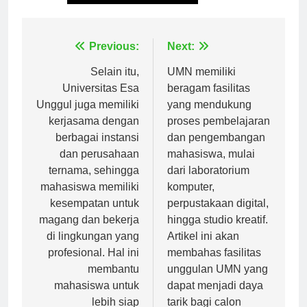
Tagged:
universitas mulawarman
Navigasi
Previous:
Next:
pos
Selain itu,
UMN memiliki
Universitas Esa
beragam fasilitas
Unggul juga memiliki
yang mendukung
kerjasama dengan
proses pembelajaran
berbagai instansi
dan pengembangan
dan perusahaan
mahasiswa, mulai
ternama, sehingga
dari laboratorium
mahasiswa memiliki
komputer,
kesempatan untuk
perpustakaan digital,
magang dan bekerja
hingga studio kreatif.
di lingkungan yang
Artikel ini akan
profesional. Hal ini
membahas fasilitas
membantu
unggulan UMN yang
mahasiswa untuk
dapat menjadi daya