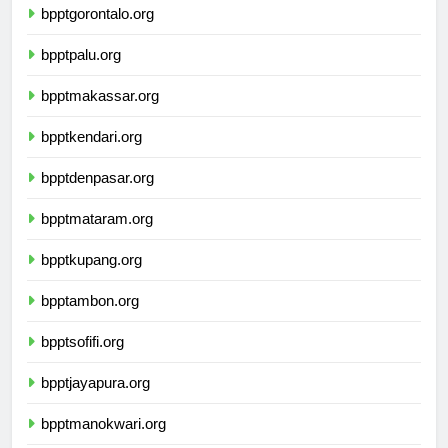
bpptgorontalo.org
bpptpalu.org
bpptmakassar.org
bpptkendari.org
bpptdenpasar.org
bpptmataram.org
bpptkupang.org
bpptambon.org
bpptsofifi.org
bpptjayapura.org
bpptmanokwari.org