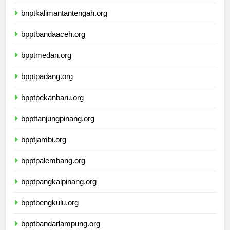
bnptwamena.org
bnptkalimantantengah.org
bpptbandaaceh.org
bpptmedan.org
bpptpadang.org
bpptpekanbaru.org
bppttanjungpinang.org
bpptjambi.org
bpptpalembang.org
bpptpangkalpinang.org
bpptbengkulu.org