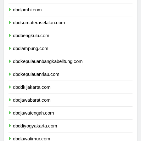
dpdriau.com
dpdjambi.com
dpdsumateraselatan.com
dpdbengkulu.com
dpdlampung.com
dpdkepulauanbangkabelitung.com
dpdkepulauanriau.com
dpddkijakarta.com
dpdjawabarat.com
dpdjawatengah.com
dpddiyogyakarta.com