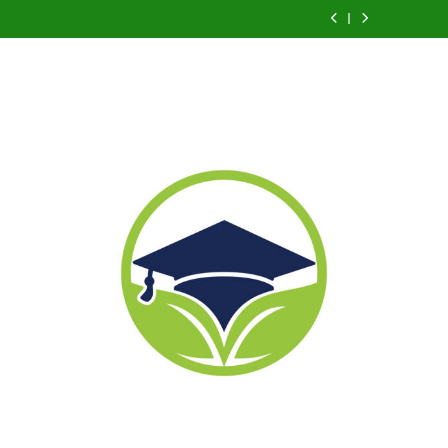
Sejarah
The
and
Utama
Desain
Dr.
and
Utama
Desain
Universitas
History
Achievements
Memilih
Logo
Soetomo:
Achievements
Memilih
Logo
Dr.
and
of
Universitas
UGM
Landasan
of
Universitas
UGM
Soetomo:
Achievements
Universitas
Kuningan
dan
Universitas
Kuningan
Landasan
of
Unair
untuk
Pertumbuhan
Unair
untuk
dan
Universitas
in
Pendidikan
in
Pendidikan
Pertumbuhan
Unair
Indonesia
Anda
Indonesia
Anda
in
Indonesia