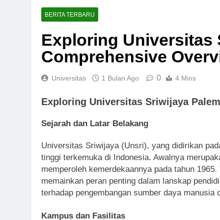
BERITA TERBARU
Exploring Universitas
Comprehensive Overv
0
Universitas
1 Bulan Ago
4 Mins
Exploring Universitas Sriwijaya Pal
Sejarah dan Latar Belakang
Universitas Sriwijaya (Unsri), yang didirikan pad
tinggi terkemuka di Indonesia. Awalnya merupak
memperoleh kemerdekaannya pada tahun 1965. T
memainkan peran penting dalam lanskap pendidika
terhadap pengembangan sumber daya manusia di
Kampus dan Fasilitas