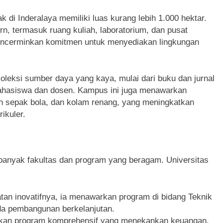
 di Inderalaya memiliki luas kurang lebih 1.000 hektar.
n, termasuk ruang kuliah, laboratorium, dan pusat
mencerminkan komitmen untuk menyediakan lingkungan
koleksi sumber daya yang kaya, mulai dari buku dan jurnal
 mahasiswa dan dosen. Kampus ini juga menawarkan
an sepak bola, dan kolam renang, yang meningkatkan
ikuler.
banyak fakultas dan program yang beragam. Universitas
an inovatifnya, ia menawarkan program di bidang Teknik
ada pembangunan berkelanjutan.
rkan program komprehensif yang menekankan keuangan,