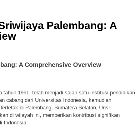
 Sriwijaya Palembang: A
iew
embang: A Comprehensive Overview
a tahun 1961, telah menjadi salah satu institusi pendidikan
an cabang dari Universitas Indonesia, kemudian
erletak di Palembang, Sumatera Selatan, Unsri
n di wilayah ini, memberikan kontribusi signifikan
 Indonesia.