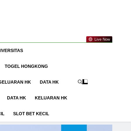
Live Now
IVERSITAS
TOGEL HONGKONG
GELUARAN HK
DATA HK
DATA HK
KELUARAN HK
IL
SLOT BET KECIL