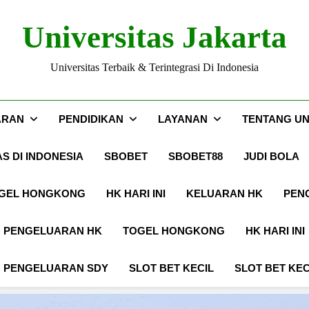
Universitas Jakarta
Universitas Terbaik & Terintegrasi Di Indonesia
ARAN
PENDIDIKAN
LAYANAN
TENTANG UN
S DI INDONESIA
SBOBET
SBOBET88
JUDI BOLA
GEL HONGKONG
HK HARI INI
KELUARAN HK
PEN
PENGELUARAN HK
TOGEL HONGKONG
HK HARI INI
PENGELUARAN SDY
SLOT BET KECIL
SLOT BET KEC