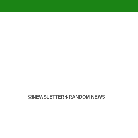
NEWSLETTER
RANDOM NEWS