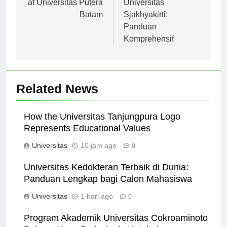
pos
at Universitas Putera
Universitas
Batam
Sjakhyakirti:
Panduan
Komprehensif
Related News
How the Universitas Tanjungpura Logo
Represents Educational Values
Universitas
10 jam ago
0
Universitas Kedokteran Terbaik di Dunia:
Panduan Lengkap bagi Calon Mahasiswa
Universitas
1 hari ago
0
Program Akademik Universitas Cokroaminoto