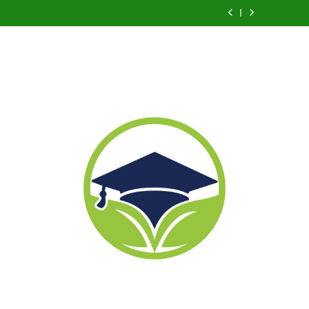
Sejarah
The
and
Utama
Desain
Dr.
and
Utama
Desain
Universitas
History
Achievements
Memilih
Logo
Soetomo:
Achievements
Memilih
Logo
Dr.
and
of
Universitas
UGM
Landasan
of
Universitas
UGM
Soetomo:
Achievements
Universitas
Kuningan
dan
Universitas
Kuningan
Landasan
of
Unair
untuk
Pertumbuhan
Unair
untuk
dan
Universitas
in
Pendidikan
in
Pendidikan
Pertumbuhan
Unair
Indonesia
Anda
Indonesia
Anda
in
Indonesia