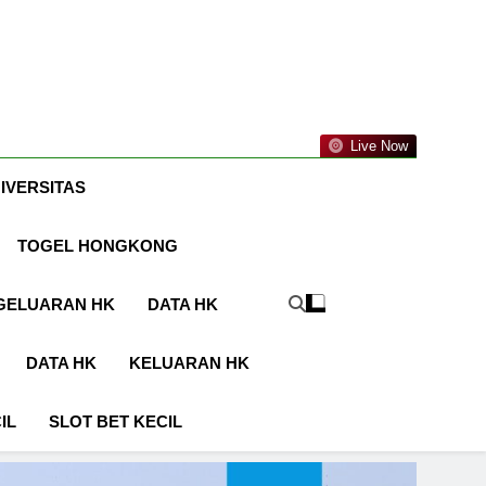
Live Now
IVERSITAS
TOGEL HONGKONG
GELUARAN HK
DATA HK
DATA HK
KELUARAN HK
IL
SLOT BET KECIL