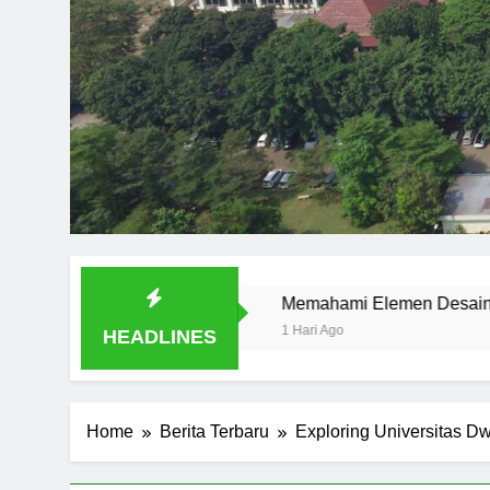
n Anda
Memahami Elemen Desain Logo UGM
Seja
1 Hari Ago
2 Hari
HEADLINES
Home
Berita Terbaru
Exploring Universitas D