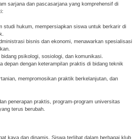
ram sarjana dan pascasarjana yang komprehensif di
i:
m studi hukum, mempersiapkan siswa untuk berkarir di
k.
administrasi bisnis dan ekonomi, menawarkan spesialisasi
kan.
i bidang psikologi, sosiologi, dan komunikasi.
a depan dengan keterampilan praktis di bidang teknik
tanian, mempromosikan praktik berkelanjutan, dan
an penerapan praktis, program-program universitas
yang terus berubah.
at kaya dan dinamis. Siswa terlibat dalam berbagai klub