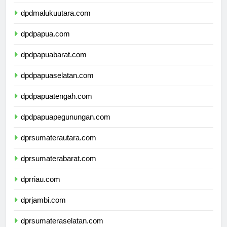
dpdmaluku.com
dpdmalukuutara.com
dpdpapua.com
dpdpapuabarat.com
dpdpapuaselatan.com
dpdpapuatengah.com
dpdpapuapegunungan.com
dprsumaterautara.com
dprsumaterabarat.com
dprriau.com
dprjambi.com