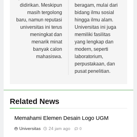
pendidikan ini resmi
berkualitas dan
didirikan. Meskipun
beragam, mulai dari
masih tergolong
bidang ilmu sosial
baru, namun reputasi
hingga ilmu alam.
universitas ini terus
Universitas ini juga
meningkat dan
memiliki fasilitas
menarik minat
yang lengkap dan
banyak calon
modern, seperti
mahasiswa.
laboratorium,
perpustakaan, dan
pusat penelitian.
Related News
Memahami Elemen Desain Logo UGM
Universitas
24 jam ago
0