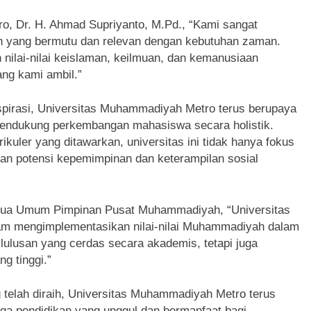
, Dr. H. Ahmad Supriyanto, M.Pd., “Kami sangat
n yang bermutu dan relevan dengan kebutuhan zaman.
ai-nilai keislaman, keilmuan, dan kemanusiaan
ng kami ambil.”
rasi, Universitas Muhammadiyah Metro terus berupaya
endukung perkembangan mahasiswa secara holistik.
kuler yang ditawarkan, universitas ini tidak hanya fokus
n potensi kepemimpinan dan keterampilan sosial
etua Umum Pimpinan Pusat Muhammadiyah, “Universitas
am mengimplementasikan nilai-nilai Muhammadiyah dalam
lulusan yang cerdas secara akademis, tetapi juga
g tinggi.”
 telah diraih, Universitas Muhammadiyah Metro terus
a pendidikan yang unggul dan bermanfaat bagi