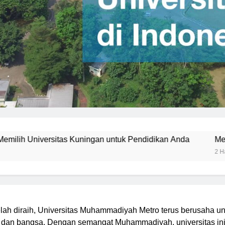
gan untuk Pendidikan Anda
Memahami Elemen Desain 
2 Hari Ago
lah diraih, Universitas Muhammadiyah Metro terus berusaha un
at dan bangsa. Dengan semangat Muhammadiyah, universitas in