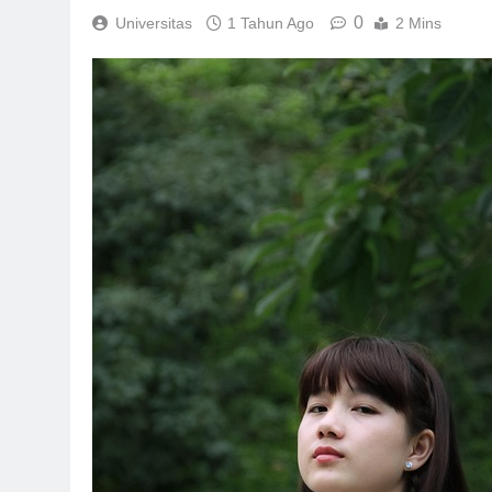
0
Universitas
1 Tahun Ago
2 Mins