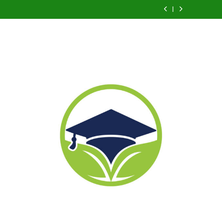
Memahami
Sejarah
Dr.
Universitas
Utama
Desain
Dr.
Universitas
Utama
Elemen
Universitas
Soetomo:
Cokroaminoto
Memilih
Logo
Soetomo:
Cokroaminoto
Memilih
Desain
Dr.
Landasan
Palopo:
Universitas
UGM
Landasan
Palopo:
Universitas
Logo
Soetomo:
dan
Yang
Kuningan
dan
Yang
Kuningan
UGM
Landasan
Pertumbuhan
Perlu
untuk
Pertumbuhan
Perlu
untuk
dan
Anda
Pendidikan
Anda
Pendidikan
Pertumbuhan
Ketahui
Anda
Ketahui
Anda