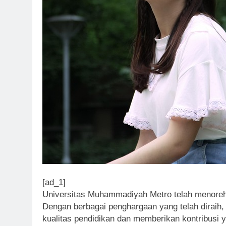
[ad_1]
Universitas Muhammadiyah Metro telah menorehk
Dengan berbagai penghargaan yang telah diraih, 
kualitas pendidikan dan memberikan kontribusi y