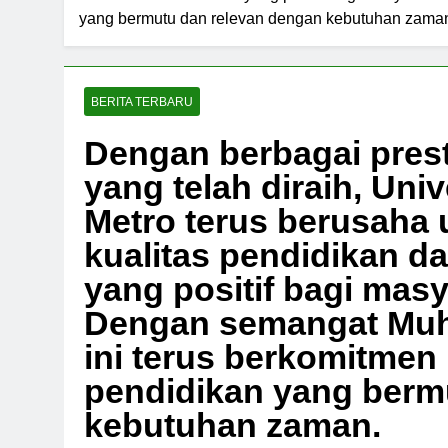
yang bermutu dan relevan dengan kebutuhan zama
BERITA TERBARU
Dengan berbagai pres
yang telah diraih, Un
Metro terus berusaha
kualitas pendidikan d
yang positif bagi mas
Dengan semangat Muh
ini terus berkomitme
pendidikan yang berm
kebutuhan zaman.