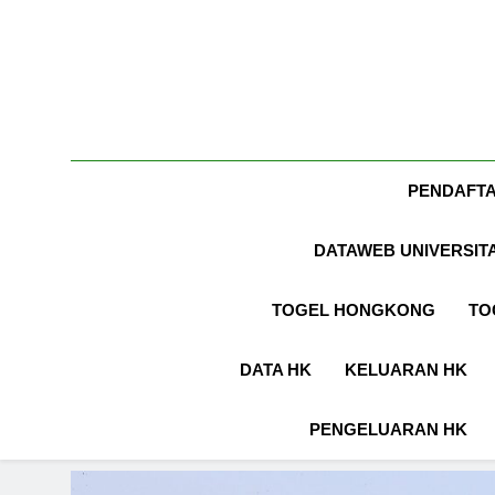
PENDAFT
DATAWEB UNIVERSITA
TOGEL HONGKONG
TO
DATA HK
KELUARAN HK
PENGELUARAN HK