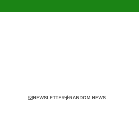
NEWSLETTER
RANDOM NEWS