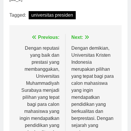
[ad_2]
Tagged:
universitas presiden
Navigasi
Previous:
Next:
pos
Dengan reputasi
Dengan demikian,
yang baik dan
Universitas Kristen
prestasi yang
Indonesia
membanggakan,
merupakan pilihan
Universitas
yang tepat bagi para
Muhammadiyah
calon mahasiswa
Surabaya menjadi
yang ingin
pilihan yang tepat
mendapatkan
bagi para calon
pendidikan yang
mahasiswa yang
berkualitas dan
ingin mendapatkan
berprestasi. Dengan
pendidikan yang
sejarah yang