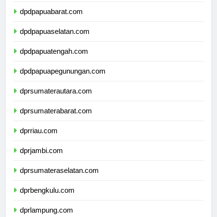
dpdpapua.com
dpdpapuabarat.com
dpdpapuaselatan.com
dpdpapuatengah.com
dpdpapuapegunungan.com
dprsumaterautara.com
dprsumaterabarat.com
dprriau.com
dprjambi.com
dprsumateraselatan.com
dprbengkulu.com