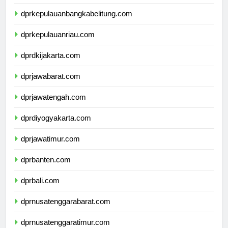
dprlampung.com
dprkepulauanbangkabelitung.com
dprkepulauanriau.com
dprdkijakarta.com
dprjawabarat.com
dprjawatengah.com
dprdiyogyakarta.com
dprjawatimur.com
dprbanten.com
dprbali.com
dprnusatenggarabarat.com