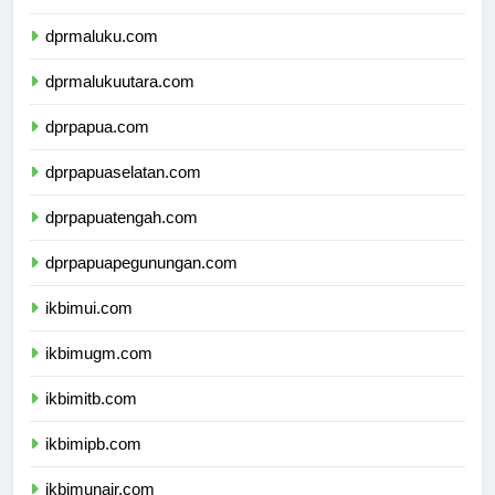
dprsulawesitenggara.com
dprmaluku.com
dprmalukuutara.com
dprpapua.com
dprpapuaselatan.com
dprpapuatengah.com
dprpapuapegunungan.com
ikbimui.com
ikbimugm.com
ikbimitb.com
ikbimipb.com