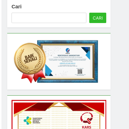
Cari
CARI