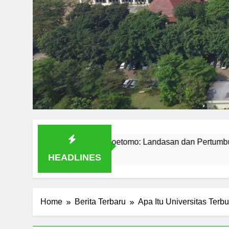
tas Dr. Soetomo: Landasan dan Pertumbuhan
The History
3 Hari Ago
HEADLINES
Home
Berita Terbaru
Apa Itu Universitas Ter