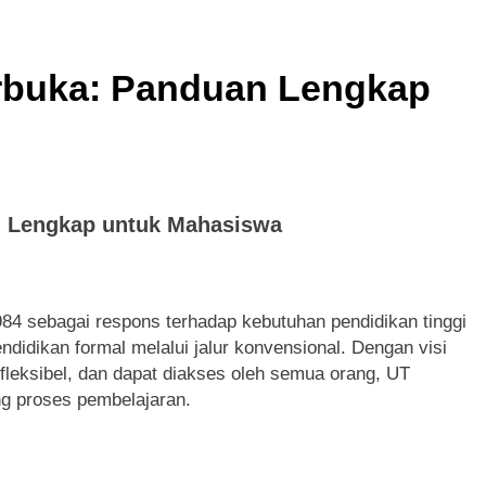
erbuka: Panduan Lengkap
n Lengkap untuk Mahasiswa
984 sebagai respons terhadap kebutuhan pendidikan tinggi
didikan formal melalui jalur konvensional. Dengan visi
fleksibel, dan dapat diakses oleh semua orang, UT
g proses pembelajaran.