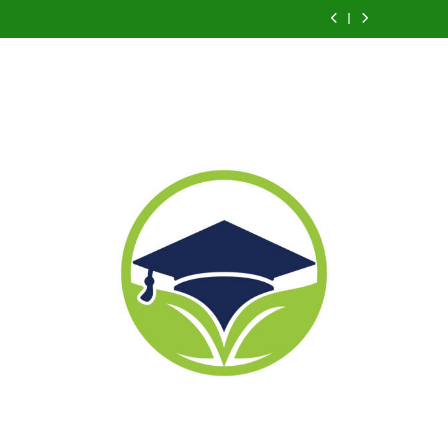
The
Top
at
Desain
Dr.
and
at
Desain
Dr.
History
Programs
Universitas
Logo
Soetomo:
Achievements
Universitas
Logo
Soetomo:
and
at
Serambi
UGM
Landasan
of
Serambi
UGM
Landasan
Achievements
Universitas
Mekkah
dan
Universitas
Mekkah
dan
of
Serambi
for
Pertumbuhan
Unair
for
Pertumbuhan
Universitas
Mekkah
Aspiring
in
Aspiring
Unair
for
Students
Indonesia
Students
in
Aspiring
Indonesia
Students