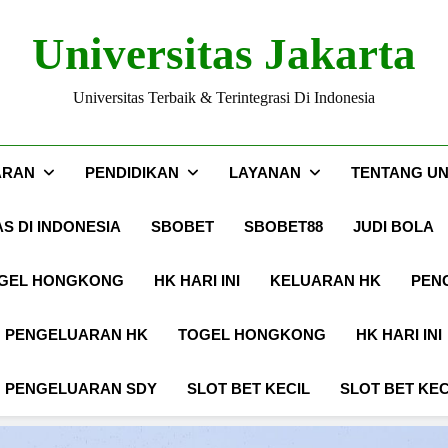
Universitas Jakarta
Universitas Terbaik & Terintegrasi Di Indonesia
ARAN
PENDIDIKAN
LAYANAN
TENTANG UN
S DI INDONESIA
SBOBET
SBOBET88
JUDI BOLA
GEL HONGKONG
HK HARI INI
KELUARAN HK
PEN
PENGELUARAN HK
TOGEL HONGKONG
HK HARI INI
PENGELUARAN SDY
SLOT BET KECIL
SLOT BET KEC