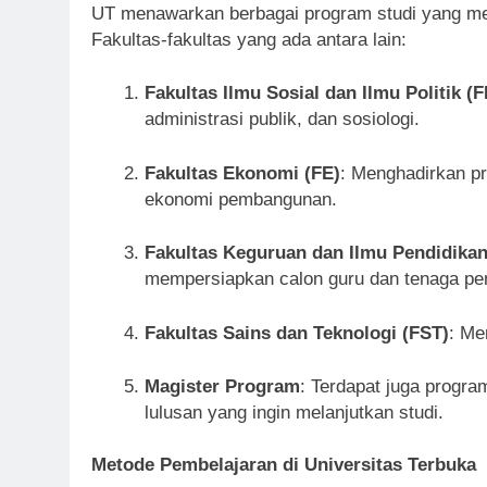
UT menawarkan berbagai program studi yang men
Fakultas-fakultas yang ada antara lain:
Fakultas Ilmu Sosial dan Ilmu Politik (F
administrasi publik, dan sosiologi.
Fakultas Ekonomi (FE)
: Menghadirkan p
ekonomi pembangunan.
Fakultas Keguruan dan Ilmu Pendidikan
mempersiapkan calon guru dan tenaga pen
Fakultas Sains dan Teknologi (FST)
: Me
Magister Program
: Terdapat juga progra
lulusan yang ingin melanjutkan studi.
Metode Pembelajaran di Universitas Terbuka