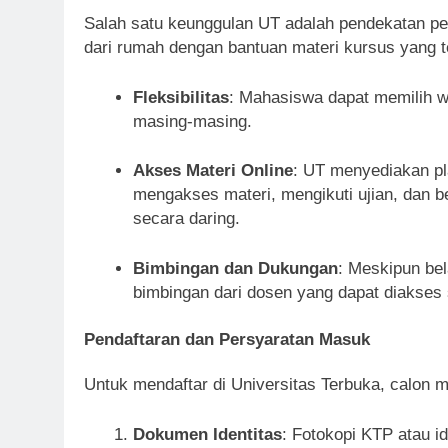
Salah satu keunggulan UT adalah pendekatan pem
dari rumah dengan bantuan materi kursus yang t
Fleksibilitas
: Mahasiswa dapat memilih w
masing-masing.
Akses Materi Online
: UT menyediakan p
mengakses materi, mengikuti ujian, dan 
secara daring.
Bimbingan dan Dukungan
: Meskipun bel
bimbingan dari dosen yang dapat diakses 
Pendaftaran dan Persyaratan Masuk
Untuk mendaftar di Universitas Terbuka, calon 
Dokumen Identitas
: Fotokopi KTP atau id