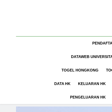
PENDAFT
DATAWEB UNIVERSITA
TOGEL HONGKONG
TO
DATA HK
KELUARAN HK
PENGELUARAN HK