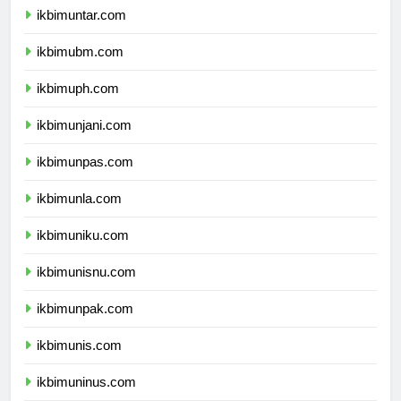
ikbimuntar.com
ikbimubm.com
ikbimuph.com
ikbimunjani.com
ikbimunpas.com
ikbimunla.com
ikbimuniku.com
ikbimunisnu.com
ikbimunpak.com
ikbimunis.com
ikbimuninus.com