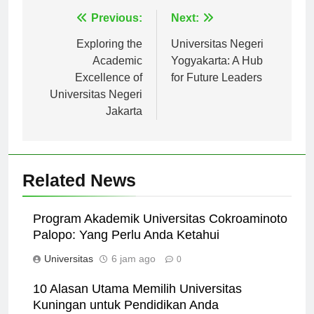
Navigasi
Previous:
Next:
pos
Exploring the
Universitas Negeri
Academic
Yogyakarta: A Hub
Excellence of
for Future Leaders
Universitas Negeri
Jakarta
Related News
Program Akademik Universitas Cokroaminoto
Palopo: Yang Perlu Anda Ketahui
Universitas
6 jam ago
0
10 Alasan Utama Memilih Universitas