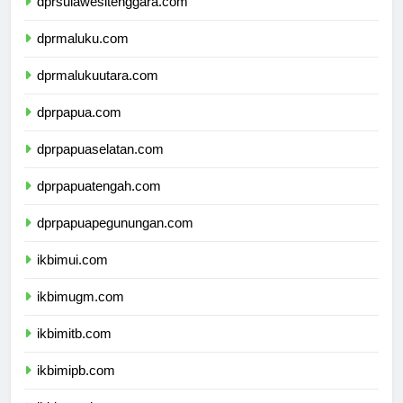
dprsulawesitenggara.com
dprmaluku.com
dprmalukuutara.com
dprpapua.com
dprpapuaselatan.com
dprpapuatengah.com
dprpapuapegunungan.com
ikbimui.com
ikbimugm.com
ikbimitb.com
ikbimipb.com