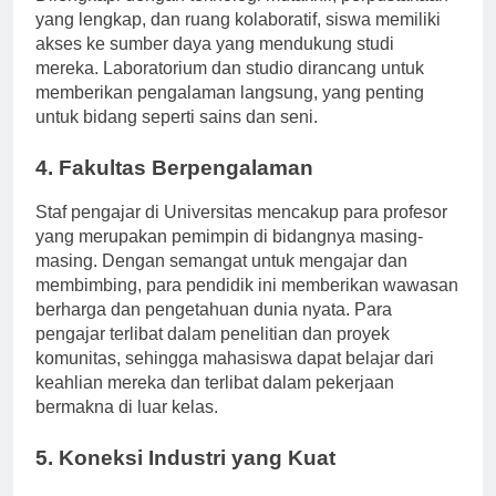
Dilengkapi dengan teknologi mutakhir, perpustakaan
yang lengkap, dan ruang kolaboratif, siswa memiliki
akses ke sumber daya yang mendukung studi
mereka. Laboratorium dan studio dirancang untuk
memberikan pengalaman langsung, yang penting
untuk bidang seperti sains dan seni.
4. Fakultas Berpengalaman
Staf pengajar di Universitas mencakup para profesor
yang merupakan pemimpin di bidangnya masing-
masing. Dengan semangat untuk mengajar dan
membimbing, para pendidik ini memberikan wawasan
berharga dan pengetahuan dunia nyata. Para
pengajar terlibat dalam penelitian dan proyek
komunitas, sehingga mahasiswa dapat belajar dari
keahlian mereka dan terlibat dalam pekerjaan
bermakna di luar kelas.
5. Koneksi Industri yang Kuat