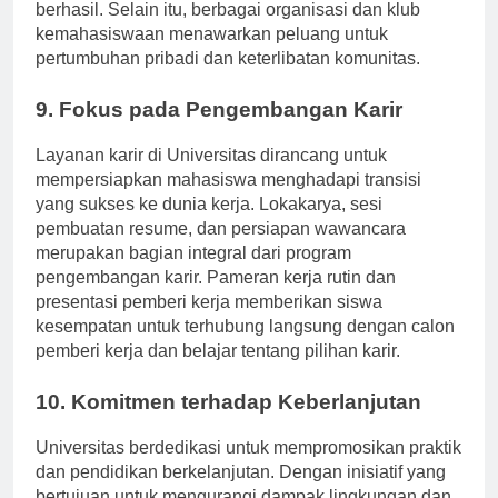
mendapatkan bantuan yang mereka perlukan untuk
berhasil. Selain itu, berbagai organisasi dan klub
kemahasiswaan menawarkan peluang untuk
pertumbuhan pribadi dan keterlibatan komunitas.
9. Fokus pada Pengembangan Karir
Layanan karir di Universitas dirancang untuk
mempersiapkan mahasiswa menghadapi transisi
yang sukses ke dunia kerja. Lokakarya, sesi
pembuatan resume, dan persiapan wawancara
merupakan bagian integral dari program
pengembangan karir. Pameran kerja rutin dan
presentasi pemberi kerja memberikan siswa
kesempatan untuk terhubung langsung dengan calon
pemberi kerja dan belajar tentang pilihan karir.
10. Komitmen terhadap Keberlanjutan
Universitas berdedikasi untuk mempromosikan praktik
dan pendidikan berkelanjutan. Dengan inisiatif yang