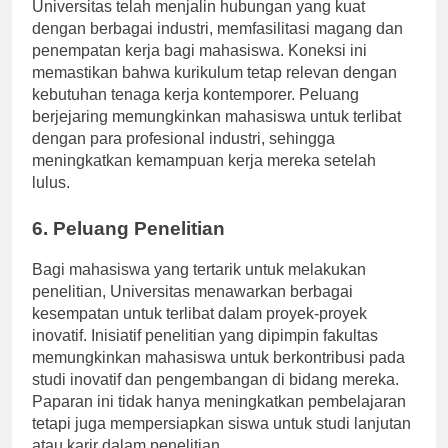
Universitas telah menjalin hubungan yang kuat
dengan berbagai industri, memfasilitasi magang dan
penempatan kerja bagi mahasiswa. Koneksi ini
memastikan bahwa kurikulum tetap relevan dengan
kebutuhan tenaga kerja kontemporer. Peluang
berjejaring memungkinkan mahasiswa untuk terlibat
dengan para profesional industri, sehingga
meningkatkan kemampuan kerja mereka setelah
lulus.
6. Peluang Penelitian
Bagi mahasiswa yang tertarik untuk melakukan
penelitian, Universitas menawarkan berbagai
kesempatan untuk terlibat dalam proyek-proyek
inovatif. Inisiatif penelitian yang dipimpin fakultas
memungkinkan mahasiswa untuk berkontribusi pada
studi inovatif dan pengembangan di bidang mereka.
Paparan ini tidak hanya meningkatkan pembelajaran
tetapi juga mempersiapkan siswa untuk studi lanjutan