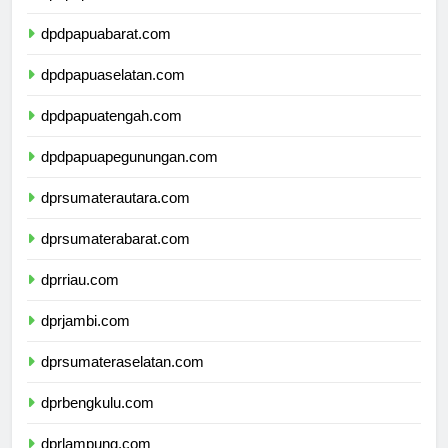
dpdpapua.com
dpdpapuabarat.com
dpdpapuaselatan.com
dpdpapuatengah.com
dpdpapuapegunungan.com
dprsumaterautara.com
dprsumaterabarat.com
dprriau.com
dprjambi.com
dprsumateraselatan.com
dprbengkulu.com