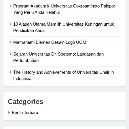
Berita Terbaru
Program Akademik Universitas Cokroaminoto Palopo:
Yang Perlu Anda Ketahui
10 Alasan Utama Memilih Universitas Kuningan untuk
Pendidikan Anda
Memahami Elemen Desain Logo UGM
Sejarah Universitas Dr. Soetomo: Landasan dan
Pertumbuhan
The History and Achievements of Universitas Unair in
Indonesia
Categories
Berita Terbaru