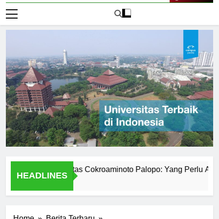
Live Now
emik Universitas Cokroaminoto Palopo: Yang Perlu Anda Keta
HEADLINES