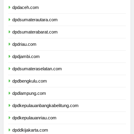
dpdaceh.com
dpdsumaterautara.com
dpdsumaterabarat.com
dpdriau.com
dpdjambi.com
dpdsumateraselatan.com
dpdbengkulu.com
dpdlampung.com
dpdkepulauanbangkabelitung.com
dpdkepulauanriau.com