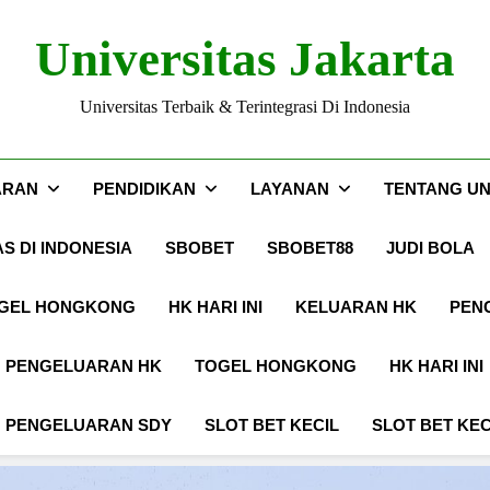
Universitas Jakarta
Universitas Terbaik & Terintegrasi Di Indonesia
ARAN
PENDIDIKAN
LAYANAN
TENTANG UN
S DI INDONESIA
SBOBET
SBOBET88
JUDI BOLA
GEL HONGKONG
HK HARI INI
KELUARAN HK
PEN
PENGELUARAN HK
TOGEL HONGKONG
HK HARI INI
PENGELUARAN SDY
SLOT BET KECIL
SLOT BET KEC