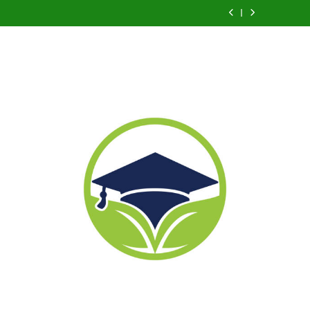
Sejarah
The
and
Utama
Desain
Dr.
and
Utama
Desain
Universitas
History
Achievements
Memilih
Logo
Soetomo:
Achievements
Memilih
Logo
Dr.
and
of
Universitas
UGM
Landasan
of
Universitas
UGM
Soetomo:
Achievements
Universitas
Kuningan
dan
Universitas
Kuningan
Landasan
of
Unair
untuk
Pertumbuhan
Unair
untuk
dan
Universitas
in
Pendidikan
in
Pendidikan
Pertumbuhan
Unair
Indonesia
Anda
Indonesia
Anda
in
Indonesia