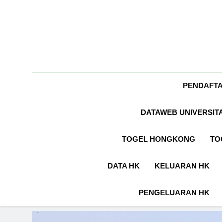
PENDAFT
DATAWEB UNIVERSITA
TOGEL HONGKONG
TO
DATA HK
KELUARAN HK
PENGELUARAN HK