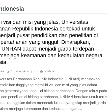
indonesia
visi dan misi yang jelas, Universitas
anan Republik Indonesia bertekad untuk
enjadi pusat pendidikan dan penelitian di
 pertahanan yang unggul. Diharapkan,
n UNHAN dapat menjadi garda terdepan
menjaga keamanan dan kedaulatan negara
sia.
tas
1 Tahun Ago
0
2 Mins
iversitas Pertahanan Republik Indonesia (UNHAN) merupakan
ndidikan tinggi yang memiliki visi dan misi yang jelas dalam
an generasi yang unggul di bidang pertahanan. Dengan fokus pada
 dan penelitian di bidang pertahanan, UNHAN bertekad untuk terus
usat keunggulan dalam mencetak lulusan yang siap menjadi garda
dalam menjaga keamanan dan kedaulatan negara…