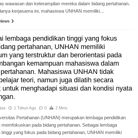
s wawasan dan keterampilan mereka dalam bidang pertahanan.
anya kerjasama ini, mahasiswa UNHAN memiliki…
 News
i lembaga pendidikan tinggi yang fokus
idang pertahanan, UNHAN memiliki
um yang terstruktur dan berorientasi pada
mbangan kemampuan mahasiswa dalam
 pertahanan. Mahasiswa UNHAN tidak
elajar teori, namun juga dilatih secara
k untuk menghadapi situasi dan kondisi nyata
angan.
tas
1 Tahun Ago
0
2 Mins
iversitas Pertahanan (UNHAN) merupakan lembaga pendidikan
ng memfokuskan pada bidang pertahanan. Sebagai lembaga
n tinggi yang fokus pada bidang pertahanan, UNHAN memiliki