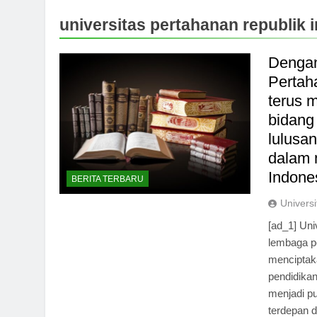
universitas pertahanan republik 
Dengan 
Pertah
terus m
bidang
lulusa
dalam 
Indone
BERITA TERBARU
Universi
[ad_1] Un
lembaga pe
menciptak
pendidikan
menjadi p
terdepan 