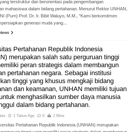
 yang terstruktur dan berorientasi pada pengembangan
 mahasiswa dalam bidang pertahanan. Menurut Rektor UNHAN,
NI (Purn) Prof. Dr. Ir. Bibit Waluyo, M.M., “Kami berkomitmen
mpersiapkan generasi muda yang…
 News
sitas Pertahanan Republik Indonesia
) merupakan salah satu perguruan tinggi
emiliki peran strategis dalam membangun
an pertahanan negara. Sebagai institusi
ikan tinggi yang khusus mengkaji bidang
anan dan keamanan, UNHAN memiliki tujuan
untuk menghasilkan sumber daya manusia
nggul dalam bidang pertahanan.
tas
1 Tahun Ago
0
2 Mins
iversitas Pertahanan Republik Indonesia (UNHAN) merupakan
 perguruan tinggi yang memiliki peran strategis dalam membangun