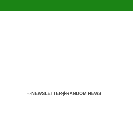
NEWSLETTER
RANDOM NEWS