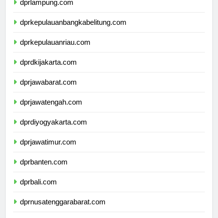
dprlampung.com
dprkepulauanbangkabelitung.com
dprkepulauanriau.com
dprdkijakarta.com
dprjawabarat.com
dprjawatengah.com
dprdiyogyakarta.com
dprjawatimur.com
dprbanten.com
dprbali.com
dprnusatenggarabarat.com